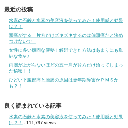
最近の投稿
水素の石鹸と水素の美容液を使ってみた！使用感と効果
は？！
頭痛がする！片方だけズキズキするのは偏頭痛だと決め
つけないで！
女性に多い頑固な便秘！解消できた方法はあまりにも単
純な食材♪
両腕が上がらないほどの五十肩が片方だけ治ってしまっ
た秘密！！
ひどい下腹部痛と腰痛の原因は更年期障害かＰＭＳか
も？！
良く読まれている記事
水素の石鹸と水素の美容液を使ってみた！使用感と効果
は？！
- 111,797 views