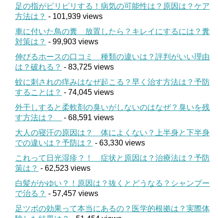
足の指がピリピリする！病気の可能性は？原因は？ケア
方法は？
- 101,939 views
車に付いた鳥の糞 放置したら？キレイにするには？糞
対策は？
- 99,903 views
伸びるホースの口コミ 種類の違いは？評判がいい理由
は？破れる？
- 83,725 views
蚊に刺されの痒みはなぜ起こる？早く治す方法は？予防
することは？
- 74,045 views
外干しすると柔軟剤の臭いがしないのはなぜ？臭いを残
す方法は？
- 68,591 views
大人の寝汗の原因は？ 体によくない？上半身と下半身
での違いは？予防は？
- 63,330 views
これって日光湿疹？！ 症状と原因は？治療法は？予防
策は？
- 62,523 views
白髪がかゆい？！原因は？抜くとどうなる？シャンプー
で治る？
- 57,457 views
足ツボの効果って本当にあるの？医学的根拠は？実際体