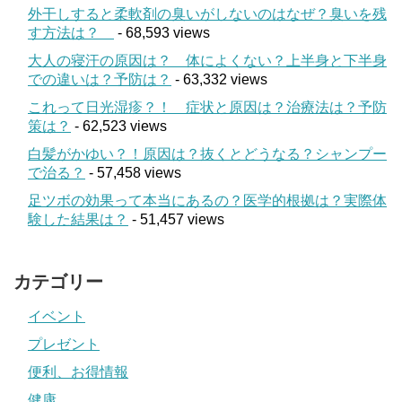
外干しすると柔軟剤の臭いがしないのはなぜ？臭いを残
す方法は？
- 68,593 views
大人の寝汗の原因は？ 体によくない？上半身と下半身
での違いは？予防は？
- 63,332 views
これって日光湿疹？！ 症状と原因は？治療法は？予防
策は？
- 62,523 views
白髪がかゆい？！原因は？抜くとどうなる？シャンプー
で治る？
- 57,458 views
足ツボの効果って本当にあるの？医学的根拠は？実際体
験した結果は？
- 51,457 views
カテゴリー
イベント
プレゼント
便利、お得情報
健康