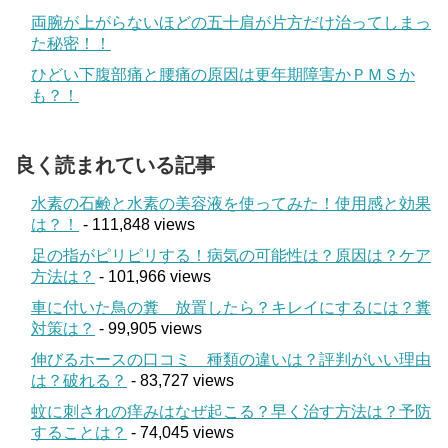
両腕が上がらないほどの五十肩が片方だけ治ってしまっ
た秘密！！
ひどい下腹部痛と腰痛の原因は更年期障害かＰＭＳか
も？！
良く読まれている記事
水素の石鹸と水素の美容液を使ってみた！使用感と効果
は？！
- 111,848 views
足の指がピリピリする！病気の可能性は？原因は？ケア
方法は？
- 101,966 views
車に付いた鳥の糞 放置したら？キレイにするには？糞
対策は？
- 99,905 views
伸びるホースの口コミ 種類の違いは？評判がいい理由
は？破れる？
- 83,727 views
蚊に刺されの痒みはなぜ起こる？早く治す方法は？予防
することは？
- 74,045 views