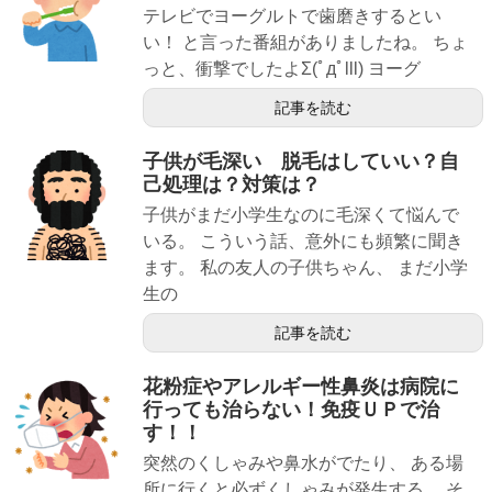
テレビでヨーグルトで歯磨きするとい
い！ と言った番組がありましたね。 ちょ
っと、衝撃でしたよΣ(ﾟдﾟlll) ヨーグ
記事を読む
子供が毛深い 脱毛はしていい？自
己処理は？対策は？
子供がまだ小学生なのに毛深くて悩んで
いる。 こういう話、意外にも頻繁に聞き
ます。 私の友人の子供ちゃん、 まだ小学
生の
記事を読む
花粉症やアレルギー性鼻炎は病院に
行っても治らない！免疫ＵＰで治
す！！
突然のくしゃみや鼻水がでたり、 ある場
所に行くと必ずくしゃみが発生する。 そ