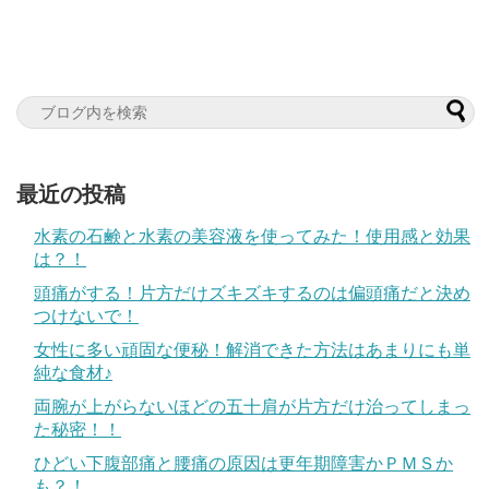
最近の投稿
水素の石鹸と水素の美容液を使ってみた！使用感と効果
は？！
頭痛がする！片方だけズキズキするのは偏頭痛だと決め
つけないで！
女性に多い頑固な便秘！解消できた方法はあまりにも単
純な食材♪
両腕が上がらないほどの五十肩が片方だけ治ってしまっ
た秘密！！
ひどい下腹部痛と腰痛の原因は更年期障害かＰＭＳか
も？！