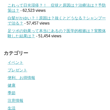
これって日光湿疹？！ 症状と原因は？治療法は？予防
策は？
- 62,523 views
白髪がかゆい？！原因は？抜くとどうなる？シャンプー
で治る？
- 57,457 views
足ツボの効果って本当にあるの？医学的根拠は？実際体
験した結果は？
- 51,454 views
カテゴリー
イベント
プレゼント
便利、お得情報
健康
季節
注意情報
生活