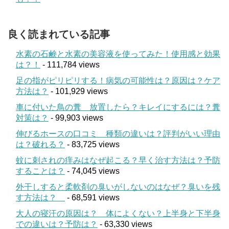
良く読まれている記事
水素の石鹸と水素の美容液を使ってみた！使用感と効果
は？！
- 111,784 views
足の指がピリピリする！病気の可能性は？原因は？ケア
方法は？
- 101,929 views
車に付いた鳥の糞 放置したら？キレイにするには？糞
対策は？
- 99,903 views
伸びるホースの口コミ 種類の違いは？評判がいい理由
は？破れる？
- 83,725 views
蚊に刺されの痒みはなぜ起こる？早く治す方法は？予防
することは？
- 74,045 views
外干しすると柔軟剤の臭いがしないのはなぜ？臭いを残
す方法は？
- 68,591 views
大人の寝汗の原因は？ 体によくない？上半身と下半身
での違いは？予防は？
- 63,330 views