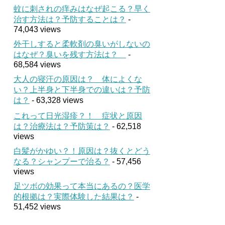
蚊に刺されの痒みはなぜ起こる？早く
治す方法は？予防することは？
-
74,043 views
外干しすると柔軟剤の臭いがしないの
はなぜ？臭いを残す方法は？
-
68,584 views
大人の寝汗の原因は？ 体によくな
い？上半身と下半身での違いは？予防
は？
- 63,328 views
これって日光湿疹？！ 症状と原因
は？治療法は？予防策は？
- 62,518
views
白髪がかゆい？！原因は？抜くとどう
なる？シャンプーで治る？
- 57,456
views
足ツボの効果って本当にあるの？医学
的根拠は？実際体験した結果は？
-
51,452 views