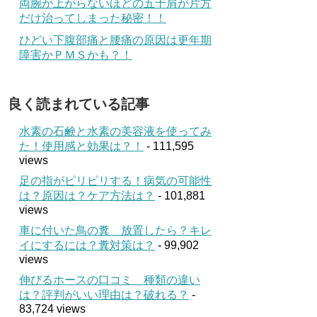
両腕が上がらないほどの五十肩が片方
だけ治ってしまった秘密！！
ひどい下腹部痛と腰痛の原因は更年期
障害かＰＭＳかも？！
良く読まれている記事
水素の石鹸と水素の美容液を使ってみ
た！使用感と効果は？！
- 111,595
views
足の指がピリピリする！病気の可能性
は？原因は？ケア方法は？
- 101,881
views
車に付いた鳥の糞 放置したら？キレ
イにするには？糞対策は？
- 99,902
views
伸びるホースの口コミ 種類の違い
は？評判がいい理由は？破れる？
-
83,724 views