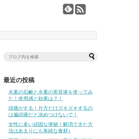
最近の投稿
水素の石鹸と水素の美容液を使ってみ
た！使用感と効果は？！
頭痛がする！片方だけズキズキするの
は偏頭痛だと決めつけないで！
女性に多い頑固な便秘！解消できた方
法はあまりにも単純な食材♪