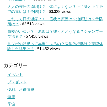
大人の寝汗の原因は？ 体によくない？上半身と下半身
での違いは？予防は？
- 63,328 views
これって日光湿疹？！ 症状と原因は？治療法は？予防
策は？
- 62,518 views
白髪がかゆい？！原因は？抜くとどうなる？シャンプー
で治る？
- 57,456 views
足ツボの効果って本当にあるの？医学的根拠は？実際体
験した結果は？
- 51,452 views
カテゴリー
イベント
プレゼント
便利、お得情報
健康
季節