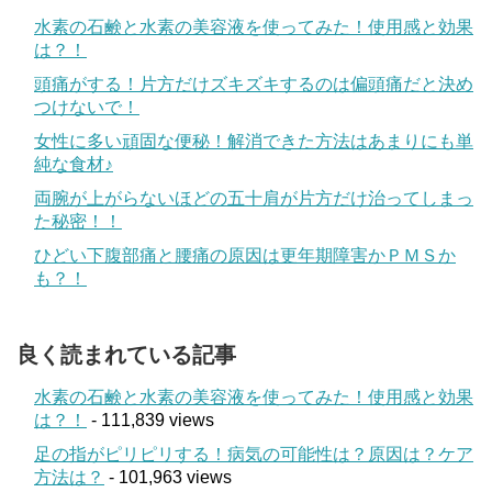
水素の石鹸と水素の美容液を使ってみた！使用感と効果
は？！
頭痛がする！片方だけズキズキするのは偏頭痛だと決め
つけないで！
女性に多い頑固な便秘！解消できた方法はあまりにも単
純な食材♪
両腕が上がらないほどの五十肩が片方だけ治ってしまっ
た秘密！！
ひどい下腹部痛と腰痛の原因は更年期障害かＰＭＳか
も？！
良く読まれている記事
水素の石鹸と水素の美容液を使ってみた！使用感と効果
は？！
- 111,839 views
足の指がピリピリする！病気の可能性は？原因は？ケア
方法は？
- 101,963 views