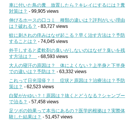
車に付いた鳥の糞 放置したら？キレイにするには？糞
対策は？
- 99,905 views
伸びるホースの口コミ 種類の違いは？評判がいい理由
は？破れる？
- 83,727 views
蚊に刺されの痒みはなぜ起こる？早く治す方法は？予防
することは？
- 74,045 views
外干しすると柔軟剤の臭いがしないのはなぜ？臭いを残
す方法は？
- 68,593 views
大人の寝汗の原因は？ 体によくない？上半身と下半身
での違いは？予防は？
- 63,332 views
これって日光湿疹？！ 症状と原因は？治療法は？予防
策は？
- 62,523 views
白髪がかゆい？！原因は？抜くとどうなる？シャンプー
で治る？
- 57,458 views
足ツボの効果って本当にあるの？医学的根拠は？実際体
験した結果は？
- 51,457 views