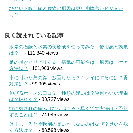
ひどい下腹部痛と腰痛の原因は更年期障害かＰＭＳか
も？！
良く読まれている記事
水素の石鹸と水素の美容液を使ってみた！使用感と効果
は？！
- 111,840 views
足の指がピリピリする！病気の可能性は？原因は？ケア
方法は？
- 101,963 views
車に付いた鳥の糞 放置したら？キレイにするには？糞
対策は？
- 99,905 views
伸びるホースの口コミ 種類の違いは？評判がいい理由
は？破れる？
- 83,727 views
蚊に刺されの痒みはなぜ起こる？早く治す方法は？予防
することは？
- 74,045 views
外干しすると柔軟剤の臭いがしないのはなぜ？臭いを残
す方法は？
- 68,593 views