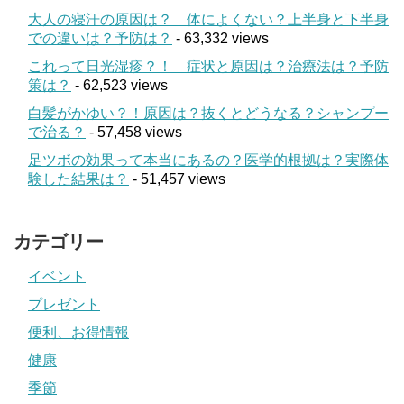
大人の寝汗の原因は？ 体によくない？上半身と下半身
での違いは？予防は？
- 63,332 views
これって日光湿疹？！ 症状と原因は？治療法は？予防
策は？
- 62,523 views
白髪がかゆい？！原因は？抜くとどうなる？シャンプー
で治る？
- 57,458 views
足ツボの効果って本当にあるの？医学的根拠は？実際体
験した結果は？
- 51,457 views
カテゴリー
イベント
プレゼント
便利、お得情報
健康
季節