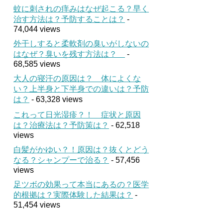
蚊に刺されの痒みはなぜ起こる？早く
治す方法は？予防することは？
-
74,044 views
外干しすると柔軟剤の臭いがしないの
はなぜ？臭いを残す方法は？
-
68,585 views
大人の寝汗の原因は？ 体によくな
い？上半身と下半身での違いは？予防
は？
- 63,328 views
これって日光湿疹？！ 症状と原因
は？治療法は？予防策は？
- 62,518
views
白髪がかゆい？！原因は？抜くとどう
なる？シャンプーで治る？
- 57,456
views
足ツボの効果って本当にあるの？医学
的根拠は？実際体験した結果は？
-
51,454 views