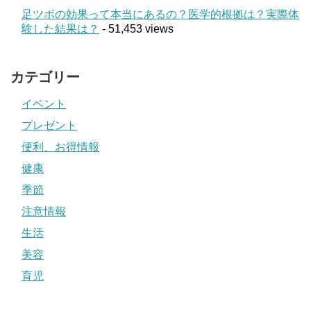
足ツボの効果って本当にあるの？医学的根拠は？実際体
験した結果は？
- 51,453 views
カテゴリー
イベント
プレゼント
便利、お得情報
健康
季節
注意情報
生活
美容
育児