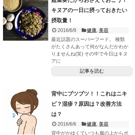
キヌアの一日に摂っておきたい
摂取量！
2016/6/9
健康
,
美容
最近話題のスーパーフード。 種類
がたくさんあって何がなんだかわか
りませんね(笑) その中で今日はキヌ
アに
記事を読む
背中にブツブツ！！これはニキ
ビ？湿疹？原因は？改善方法
は？
2016/6/6
健康
,
美容
背中がかゆくていつも服の上からポ