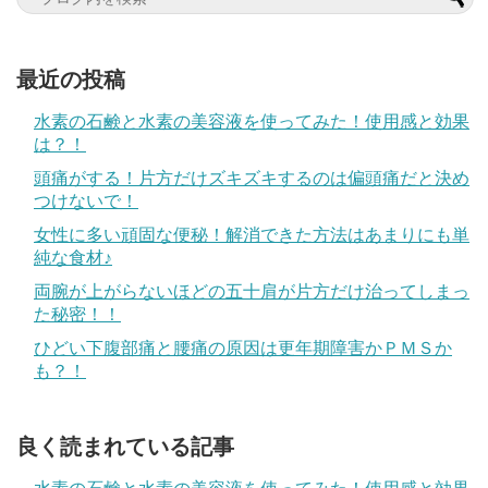
最近の投稿
水素の石鹸と水素の美容液を使ってみた！使用感と効果
は？！
頭痛がする！片方だけズキズキするのは偏頭痛だと決め
つけないで！
女性に多い頑固な便秘！解消できた方法はあまりにも単
純な食材♪
両腕が上がらないほどの五十肩が片方だけ治ってしまっ
た秘密！！
ひどい下腹部痛と腰痛の原因は更年期障害かＰＭＳか
も？！
良く読まれている記事