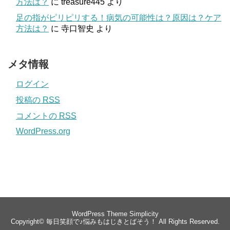
方法は？
に
treasure445
より
足の指がピリピリする！病気の可能性は？原因は？ケア
方法は？
に
寺口智史
より
メタ情報
ログイン
投稿の
RSS
コメントの
RSS
WordPress.org
WordPress Theme
Simplicity
Copyright©
毎日笑顔で♪悩みもはじきとばそう！
All Rights Reserved.