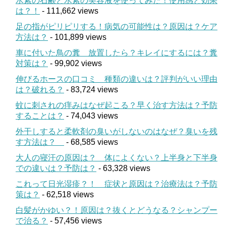
水素の石鹸と水素の美容液を使ってみた！使用感と効果
は？！
- 111,662 views
足の指がピリピリする！病気の可能性は？原因は？ケア
方法は？
- 101,899 views
車に付いた鳥の糞 放置したら？キレイにするには？糞
対策は？
- 99,902 views
伸びるホースの口コミ 種類の違いは？評判がいい理由
は？破れる？
- 83,724 views
蚊に刺されの痒みはなぜ起こる？早く治す方法は？予防
することは？
- 74,043 views
外干しすると柔軟剤の臭いがしないのはなぜ？臭いを残
す方法は？
- 68,585 views
大人の寝汗の原因は？ 体によくない？上半身と下半身
での違いは？予防は？
- 63,328 views
これって日光湿疹？！ 症状と原因は？治療法は？予防
策は？
- 62,518 views
白髪がかゆい？！原因は？抜くとどうなる？シャンプー
で治る？
- 57,456 views