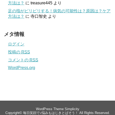
方法は？
に
treasure445
より
足の指がピリピリする！病気の可能性は？原因は？ケア
方法は？
に
寺口智史
より
メタ情報
ログイン
投稿の
RSS
コメントの
RSS
WordPress.org
WordPress Theme
Simplicity
Copyright©
毎日笑顔で♪悩みもはじきとばそう！
All Rights Reserved.