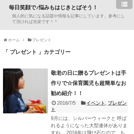
毎日笑顔で♪悩みもはじきとばそう！
個人的に気になる話題や情報を記事にしています。参考にし
て頂ければ光栄です＾＾
ホーム
プレゼント
「 プレゼント 」カテゴリー
敬老の日に贈るプレゼントは手
作りで☆保育園児も超簡単なお
勧め紹介！！
2016/7/5
イベント
,
プレゼン
ト
9月には、シルバーウィークと 呼ば
れるようになった大型連休がありま
すね。 2016年は飛び石なので、ち