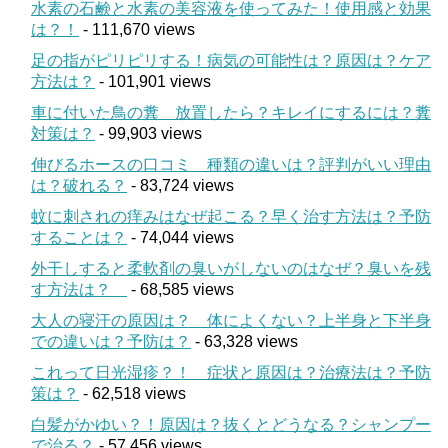
水素の石鹸と水素の美容液を使ってみた！使用感と効果
は？！
- 111,670 views
足の指がピリピリする！病気の可能性は？原因は？ケア
方法は？
- 101,901 views
車に付いた鳥の糞 放置したら？キレイにするには？糞
対策は？
- 99,903 views
伸びるホースの口コミ 種類の違いは？評判がいい理由
は？破れる？
- 83,724 views
蚊に刺されの痒みはなぜ起こる？早く治す方法は？予防
することは？
- 74,044 views
外干しすると柔軟剤の臭いがしないのはなぜ？臭いを残
す方法は？
- 68,585 views
大人の寝汗の原因は？ 体によくない？上半身と下半身
での違いは？予防は？
- 63,328 views
これって日光湿疹？！ 症状と原因は？治療法は？予防
策は？
- 62,518 views
白髪がかゆい？！原因は？抜くとどうなる？シャンプー
で治る？
- 57,456 views