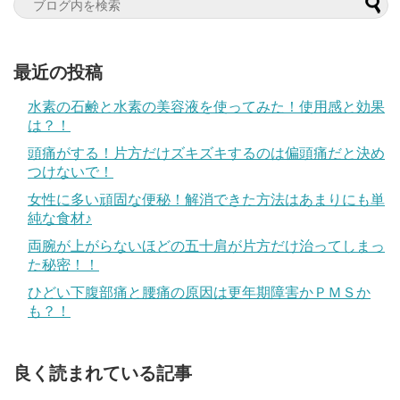
最近の投稿
水素の石鹸と水素の美容液を使ってみた！使用感と効果
は？！
頭痛がする！片方だけズキズキするのは偏頭痛だと決め
つけないで！
女性に多い頑固な便秘！解消できた方法はあまりにも単
純な食材♪
両腕が上がらないほどの五十肩が片方だけ治ってしまっ
た秘密！！
ひどい下腹部痛と腰痛の原因は更年期障害かＰＭＳか
も？！
良く読まれている記事