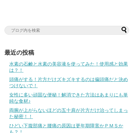
最近の投稿
水素の石鹸と水素の美容液を使ってみた！使用感と効果
は？！
頭痛がする！片方だけズキズキするのは偏頭痛だと決め
つけないで！
女性に多い頑固な便秘！解消できた方法はあまりにも単
純な食材♪
両腕が上がらないほどの五十肩が片方だけ治ってしまっ
た秘密！！
ひどい下腹部痛と腰痛の原因は更年期障害かＰＭＳか
も？！