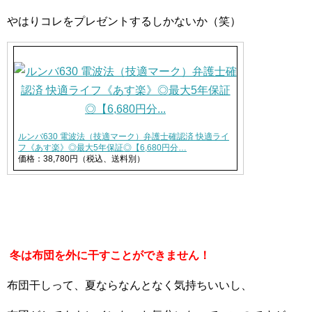
やはりコレをプレゼントするしかないか（笑）
ルンバ630 電波法（技適マーク）弁護士確認済 快適ライ
フ《あす楽》◎最大5年保証◎【6,680円分…
価格：38,780円（税込、送料別）
冬は布団を外に干すことができません！
布団干しって、夏ならなんとなく気持ちいいし、