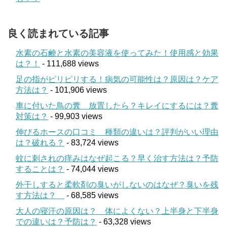
良く読まれている記事
水素の石鹸と水素の美容液を使ってみた！使用感と効果
は？！
- 111,688 views
足の指がピリピリする！病気の可能性は？原因は？ケア
方法は？
- 101,906 views
車に付いた鳥の糞 放置したら？キレイにするには？糞
対策は？
- 99,903 views
伸びるホースの口コミ 種類の違いは？評判がいい理由
は？破れる？
- 83,724 views
蚊に刺されの痒みはなぜ起こる？早く治す方法は？予防
することは？
- 74,044 views
外干しすると柔軟剤の臭いがしないのはなぜ？臭いを残
す方法は？
- 68,585 views
大人の寝汗の原因は？ 体によくない？上半身と下半身
での違いは？予防は？
- 63,328 views