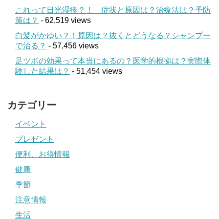
これって日光湿疹？！ 症状と原因は？治療法は？予防
策は？
- 62,519 views
白髪がかゆい？！原因は？抜くとどうなる？シャンプー
で治る？
- 57,456 views
足ツボの効果って本当にあるの？医学的根拠は？実際体
験した結果は？
- 51,454 views
カテゴリー
イベント
プレゼント
便利、お得情報
健康
季節
注意情報
生活